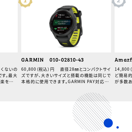
GARMIN 010-02810-43
Amazf
きくないの
60,800（税込）円 直径28㎜とコンパクトサイ
14,8
です。最大
ズですが、大きいサイズと搭載の機能は同じで
ど簡易的
音楽を聴き
本格的に使用できます。GARMIN PAY対応で、
が多数あ
どでドリン
時計だけでsuicaなど使用可能。
快感を軽
も対応。