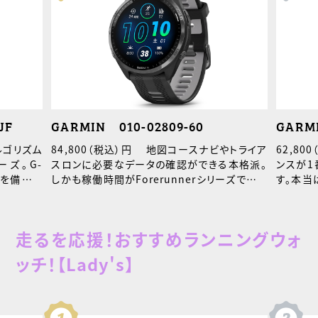
JF
GARMIN 010-02809-60
GARMI
ルゴリズム
84,800（税込）円 地図コースナビやトライア
62,8
ズ。G-
スロンに必要なデータの確認ができる本格派。
ンスが1
スを備えた
しかも稼働時間がForerunnerシリーズで最も
す。本当
長いので、計測におすすめです！GARMIN PAY
フ機能が
対応で、時計だけでsuicaなど使用可能。
ています
走るを応援！おすすめランニングウォ
ッチ！【Lady's】