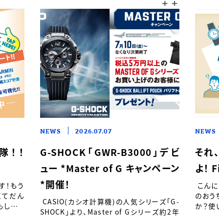
NEWS
2026.07.07
NEWS
隊！！
G-SHOCK「GWR-B3000」デビ
それ
ュー *Master of G キャンペーン
よ！ F
*開催！
す！もう
こんに
くてだん
のおう
CASIO(カシオ計算機)の人気シリーズ「G-
もしたり
か？使
SHOCK」より、Master of Gシリーズ約2年
『良質な
たまま