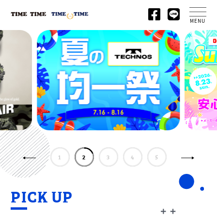
MENU
1
2
3
4
5
PICK UP