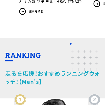
ぶりの新型モデル「GRAVITYMASTER
眠時、途
ったり
GWR-B3000」のデビューを記念し、最大の
う！ …
特徴は、最適化同…
記事を読む
RANKING
走るを応援！おすすめランニングウォ
ッチ！【Men's】